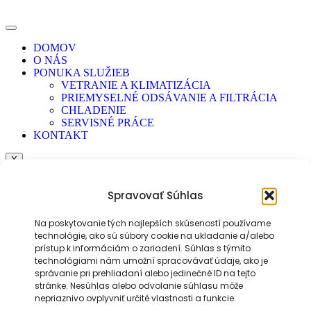
DOMOV
O NÁS
PONUKA SLUŽIEB
VETRANIE A KLIMATIZÁCIA
PRIEMYSELNÉ ODSÁVANIE A FILTRÁCIA
CHLADENIE
SERVISNÉ PRÁCE
KONTAKT
X
PONUKA MIDEA
Spravovať Súhlas
Na poskytovanie tých najlepších skúseností používame
Kategória:
Nezaradené
technológie, ako sú súbory cookie na ukladanie a/alebo
prístup k informáciám o zariadení. Súhlas s týmito
technológiami nám umožní spracovávať údaje, ako je
správanie pri prehliadaní alebo jedinečné ID na tejto
stránke. Nesúhlas alebo odvolanie súhlasu môže
Copyright © 2025
Midea MD-AIR
. Všetky práva vyhradené.
nepriaznivo ovplyvniť určité vlastnosti a funkcie.